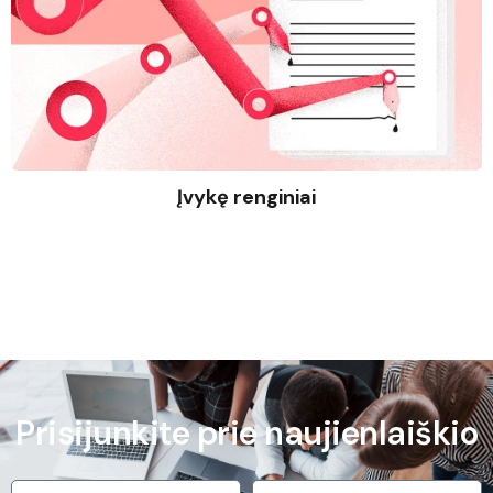
Įvykę renginiai
Prisijunkite prie naujienlaiškio