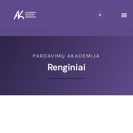
0
MANO SĖKMĖS ISTORIJA
PARDAVIMŲ AKADEMIJA
Renginiai