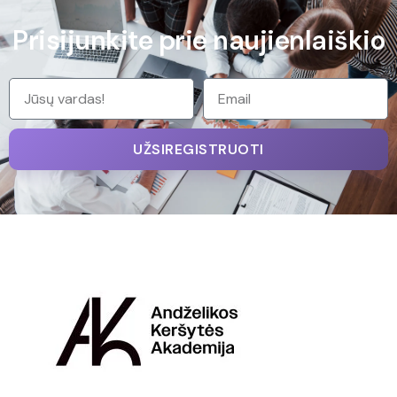
Prisijunkite prie naujienlaiškio
UŽSIREGISTRUOTI