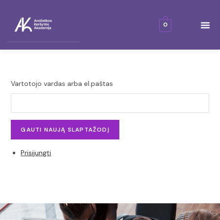
0
MANO SĖKMĖS ISTORIJA
Vartotojo vardas arba el.paštas
GAUTI NAUJĄ SLAPTAŽODĮ
Prisijungti