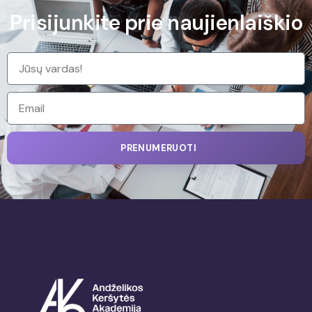
Prisijunkite prie naujienlaiškio